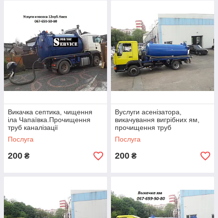
Викачка септика, чищення
Вуслуги асенізатора,
іла Чапаївка.Прочищення
викачування вигрібних ям,
труб каналізації
прочищення труб
Послуга
Послуга
200
200
₴
₴