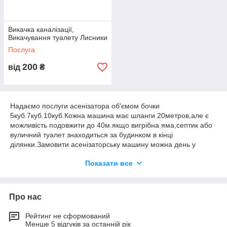
Викачка каналізації,
Викачування туалету Лисники
Послуга
200
від
₴
Надаємо послуги асенізатора об'ємом бочки
5куб.7куб.10куб.Кожна машина має шланги 20метров,але є
можливість подовжити до 40м.якщо вигрібна яма,септик або
вуличний туалет знаходиться за будинком в кінці
ділянки.Замовити асенізаторську машину можна день у
день,або на певний час як вам зручно.З приводу оплати
Показати все
готівкою і на карту або на банківський рахунок .Працюємо без
вихідних.Ціну уточнюйте за телефоном,все залежить від
обсягу асенізатора,місця знаходження об'єкта робіт.довжина
шланга.Консультація без платно.
Про нас
Рейтинг не сформований
Менше 5 відгуків за останній рік