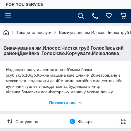
FOR YOU SERVICE
Товари та послуги
Викачування ям.Илосос.Чистка труб 
Викачування ям.Илосос.Чистка труб Голосіївський
район(Деміївка .Голосієво.Корчувате.Мишоловка
Надаємо послуги асенізатора об'ємом бочки
5куб.7куб.10куб.Кожна машина має шланги 20метров,але є
можливість подовжити до 40м.якщо вигрібна яма,септик або
вуличний туалет знаходиться за будинком в кінці
ділянки.Замовити асенізаторську машину можна день у
день,або на певний час як вам зручно.З приводу оплати
Показати все
готівкою і на карту або на банківський рахунок .Працюємо без
вихідних.Ціну уточнюйте за телефоном,все залежить від
обсягу асенізатора,місця знаходження об'єкта робіт.довжина
шланга.Консультація без платно.
Сортування
0
Фільтри