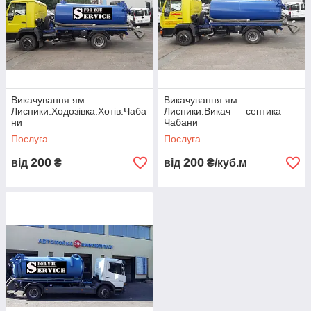
Викачування ям
Викачування ям
Лисники.Ходозівка.Хотів.Чаба
Лисники.Викач — септика
ни
Чабани
Послуга
Послуга
200
200
від
₴
від
₴/куб.м