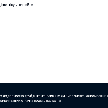
іна:
Ціну уточнюйте
х ям,прочистка труб,выкачка сливных ям Киев,чистка канализации,
 канализации,откачка воды,откачка ям