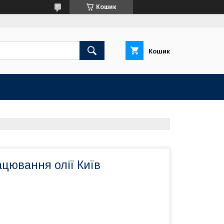
Кошик
Кошик
цювання олії Київ