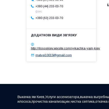
Ц
+380 (44) 233-03-70
факс
+380 (63) 233-03-70
http://ilososkiev.wixsite.com/vykachka-yam-kiev
matvei10019@gmail.com
Выкачка ям Киев,Услуги ассенизатора,выкачка выгребны
илососа,прочистка канализации,чистка септика,откачка