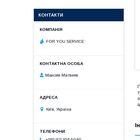
КОНТАКТИ
FOR YOU SERVICE
Максим Матвеев
П
т
о
ц
Київ, Україна
І
+380 (67) 659-50-80