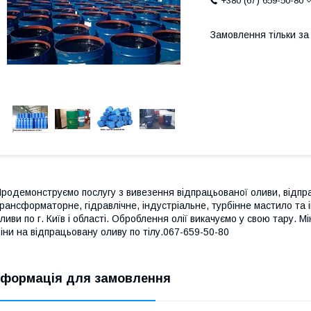
+380 (67) 659-50-80
Замовлення тільки з
родемонструємо послугу з вивезення відпрацьованої оливи, відпр
рансформаторне, гідравлічне, індустріальне, турбінне мастило та 
ливи по г. Київ і області. Оброблення олії викачуємо у свою тару. 
іни на відпрацьовану оливу по тілу.067-659-50-80
нформація для замовлення