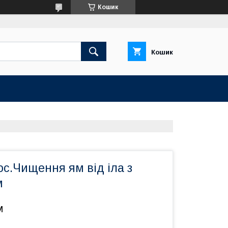
Кошик
Кошик
ос.Чищення ям від іла з
м
м