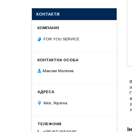
КОНТАКТИ
FOR YOU SERVICE
Максим Матвеев
В
о
Г
а
Київ, Україна
з
з
І
+380 (67) 659-50-80