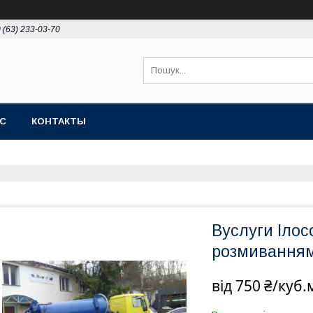
 (63) 233-03-70
АС
КОНТАКТЫ
Вуслуги Ілос
розмивання
від
750 ₴/куб.