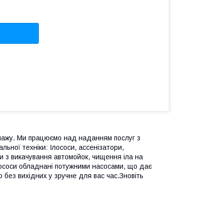
нажу. Ми працюємо над наданням послуг з
льної техніки: Ілососи, ассенізатори,
 з викачування автомойок, чищення іла на
лососи обладнані потужними насосами, що дає
 без вихідних у зручне для вас час.Зновіть