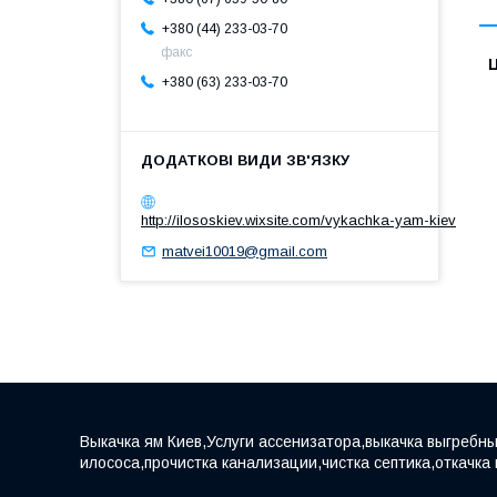
+380 (44) 233-03-70
факс
Ц
+380 (63) 233-03-70
http://ilososkiev.wixsite.com/vykachka-yam-kiev
matvei10019@gmail.com
Выкачка ям Киев,Услуги ассенизатора,выкачка выгребны
илососа,прочистка канализации,чистка септика,откачка