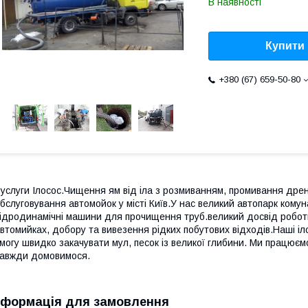
В наявності
Купити
+380 (67) 659-50-80
услуги Ілосос.Чищення ям від іла з розмиванням, промивання дре
бслуговування автомойок у місті Київ.У нас великий автопарк комуна
ідродинамічні машини для прочищення труб.великий досвід роботи
втомийках, добору та вивезення рідких побутових відходів.Наші і
могу швидко закачувати мул, песок із великої глибини. Ми працюємо
авжди домовимося.
нформація для замовлення