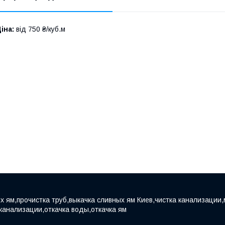
іна:
від 750 ₴/куб.м
х ям,прочистка труб,выкачка сливных ям Киев,чистка канализации,
 канализации,откачка воды,откачка ям