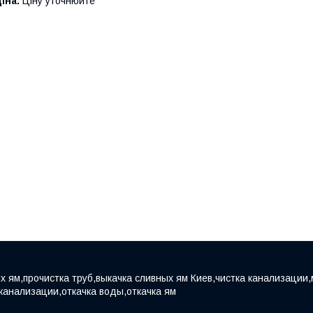
іна:
Ціну уточнюйте
х ям,прочистка труб,выкачка сливных ям Киев,чистка канализации,
 канализации,откачка воды,откачка ям