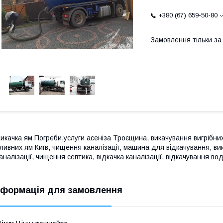
+380 (67) 659-50-80
Замовлення тільки з
икачка ям Погреби,услуги асеніза Троєщина, викачування вигрібни
ливних ям Київ, чищення каналізації, машина для відкачування, ви
аналізації, чищення септика, відкачка каналізації, відкачування вод
нформація для замовлення