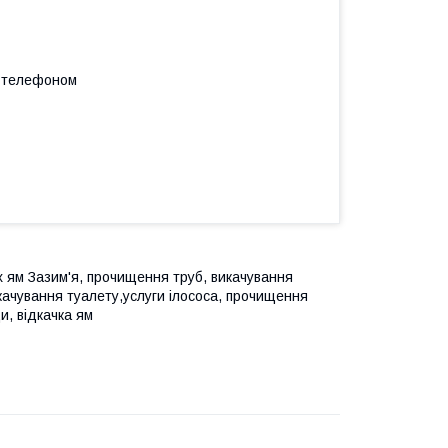
а телефоном
х ям Зазим'я, прочищення труб, викачування
качування туалету,услуги ілососа, прочищення
и, відкачка ям