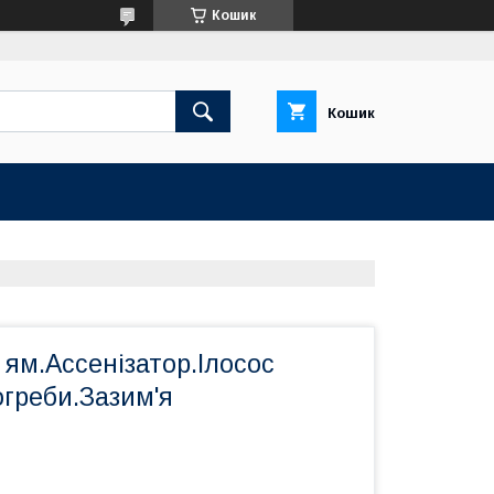
Кошик
Кошик
ям.Ассенізатор.Ілосос
греби.Зазим'я