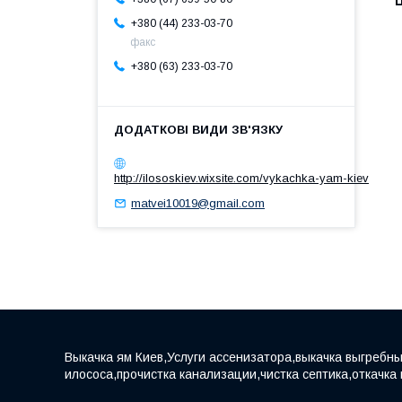
Ц
+380 (44) 233-03-70
факс
+380 (63) 233-03-70
http://ilososkiev.wixsite.com/vykachka-yam-kiev
matvei10019@gmail.com
Выкачка ям Киев,Услуги ассенизатора,выкачка выгребны
илососа,прочистка канализации,чистка септика,откачка