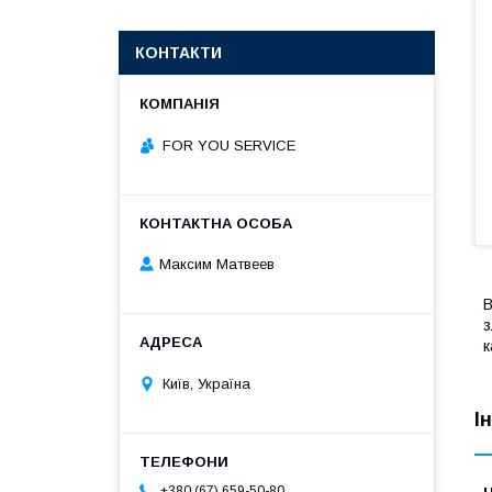
КОНТАКТИ
FOR YOU SERVICE
Максим Матвеев
В
з
к
Київ, Україна
І
+380 (67) 659-50-80