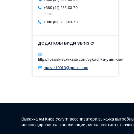
+380 (44) 233-03-70
факс
+380 (63) 233-03-70
http://ilososkiev.wixsite.com/vykachka-yam-kiev
matvei10019@gmail.com
Выкачка ям Киев,Услуги ассенизатора,выкачка выгребны
илососа,прочистка канализации,чистка септика,откачка