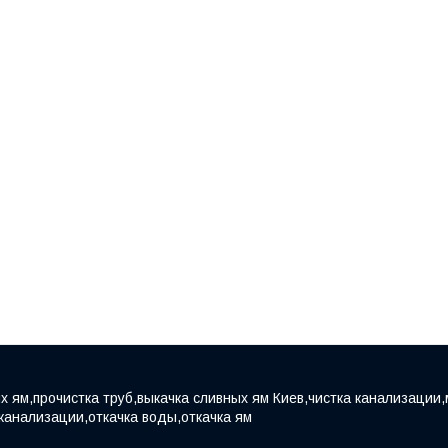
х ям,прочистка труб,выкачка сливных ям Киев,чистка канализации,
 канализации,откачка воды,откачка ям