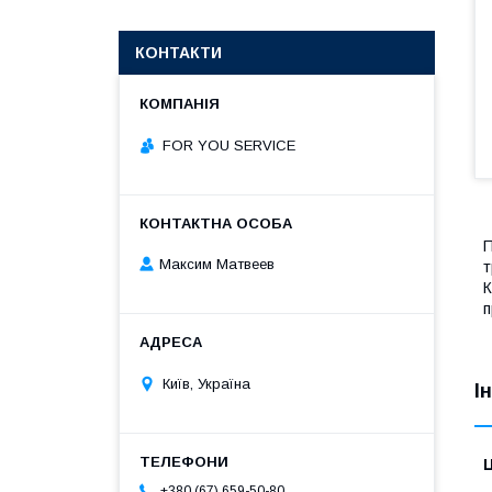
КОНТАКТИ
FOR YOU SERVICE
П
Максим Матвеев
т
К
п
Київ, Україна
І
Ц
+380 (67) 659-50-80