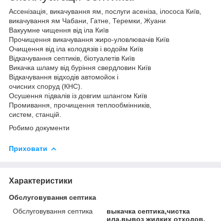
Ассенізація, викачування ям, послуги асеніза, ілососа Київ,
викачування ям Чабани, Гатне, Теремки, Жуани
Вакуумне чищення від іла Київ
Прочищення викачування жиро-уловлювачів Київ
Очищення від іла колодязів і водойм Київ
Відкачування септиків, біотуалетів Київ
Викачка шламу від буріння свердловин Київ
Відкачування відходів автомойок і
очисних споруд (КНС).
Осушення підвалів із довгим шлангом Київ
Промивання, прочищення теплообмінників,
систем, станцій.
Робимо документи
Приховати
Характеристики
Обслуговування септика
Обслуговування септика
выкачка септика,чистка
ила,вывоз жидких отходов.