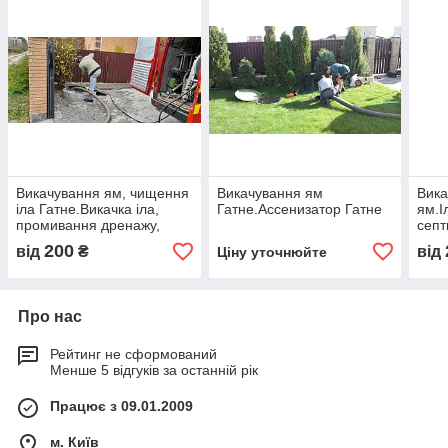
Викачування ям, чищення
Викачування ям
Вика
іла Гатне.Викачка іла,
Гатне.Ассенизатор Гатне
ям.І
промивання дренажу,
септ
улутшується робота
гідр
200
від
₴
від
Ціну уточнюйте
дренажу.
роз
Про нас
Рейтинг не сформований
Менше 5 відгуків за останній рік
Працює з 09.01.2009
м. Київ