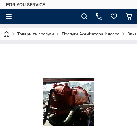
FOR YOU SERVICE
Товари та послуги
Послуги Асенізатора,Илосос
Вика