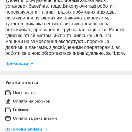
туалетів, біо-туалетів, відстійників,біологічних
установок,басейнів, тощо.Виконуючи такі роботи:
перекачування та вивіт рідких побутових відходів,
викачування вугрівних ям, викачка зливних ям,
туалетів, викачка септика, викачування піску на
автомийках, прочищення труб каналізації, і т.д. Роботи
здійснюються містом Києва та Київської Обл. Всі
машини на замовлення експортують порожні, з
довгими шлангами, з досвідченими операторами, всі
роботи за ціною обгортаються індивідуально. за тілом.
Приховати
Умови оплати
Післяплата
Оплата на рахунок
Готівкою
Оплата за реквізитами
Всі умови оплати