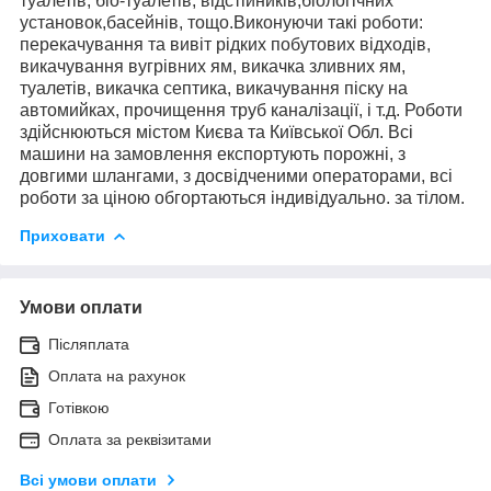
туалетів, біо-туалетів, відстійників,біологічних
установок,басейнів, тощо.Виконуючи такі роботи:
перекачування та вивіт рідких побутових відходів,
викачування вугрівних ям, викачка зливних ям,
туалетів, викачка септика, викачування піску на
автомийках, прочищення труб каналізації, і т.д. Роботи
здійснюються містом Києва та Київської Обл. Всі
машини на замовлення експортують порожні, з
довгими шлангами, з досвідченими операторами, всі
роботи за ціною обгортаються індивідуально. за тілом.
Приховати
Умови оплати
Післяплата
Оплата на рахунок
Готівкою
Оплата за реквізитами
Всі умови оплати