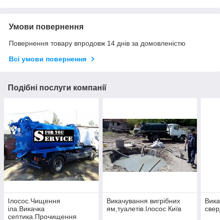
Умови повернення
Повернення товару впродовж 14 днів за домовленістю
Всі умови повернення
Подібні послуги компанії
Ілосос.Чищення
Викачування вигрібних
Вика
іла.Викачка
ям,туалетів.Ілосос Київ
свер
септика.Прочищення