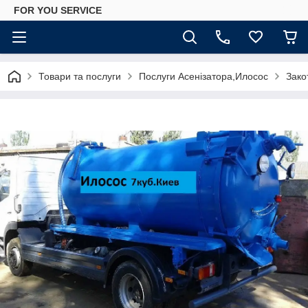
FOR YOU SERVICE
Товари та послуги
Послуги Асенізатора,Илосос
Зако