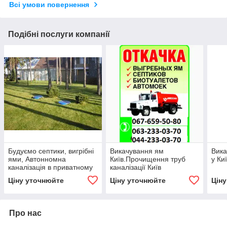
Всі умови повернення
Подібні послуги компанії
Будуємо септики, вигрібні
Викачування ям
Вика
ями, Автонномна
Київ.Прочищення труб
у Ки
каналізація в приватному
каналізації Київ
будинку
Ціну уточнюйте
Ціну уточнюйте
Цін
Про нас