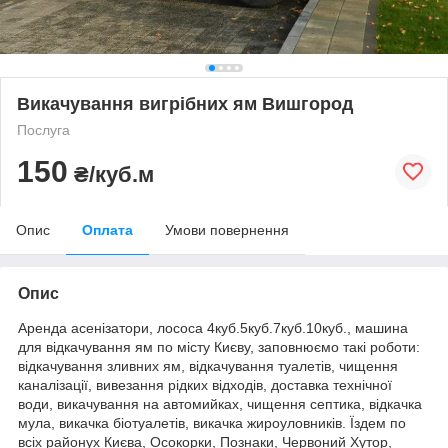
Викачування вигрібних ям Вишгород
Послуга
150
₴/куб.м
Опис
Оплата
Умови повернення
Опис
Аренда асенізатори, лососа 4куб.5куб.7куб.10куб., машина
для відкачування ям по місту Києву, заповнюємо такі роботи:
відкачування зливних ям, відкачування туалетів, чищення
каналізації, вивезання рідких відходів, доставка технічної
води, викачування на автомийках, чищення септика, відкачка
мула, викачка біотуалетів, викачка жироуловників. Їздем по
всіх районух Києва, Осокорки, Познаки, Червоний Хутор,