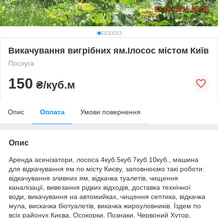
Викачування вигрібних ям.Ілосос містом Київ
Послуга
150
₴/куб.м
Опис
Оплата
Умови повернення
Опис
Аренда асенізатори, лососа 4куб.5куб.7куб.10куб., машина
для відкачування ям по місту Києву, заповнюємо такі роботи:
відкачування зливних ям, відкачка туалетів, чищення
каналізації, вивезання рідких відходів, доставка технічної
води, викачування на автомийках, чищення септика, відкачка
мула, вискачка біотуалетів, викачка жироуловників. Їздем по
всіх районух Києва, Осокорки, Познаки, Червоний Хутор,