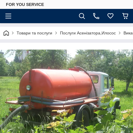
FOR YOU SERVICE
Товари та послуги
Послуги Асенізатора,Илосос
Вика