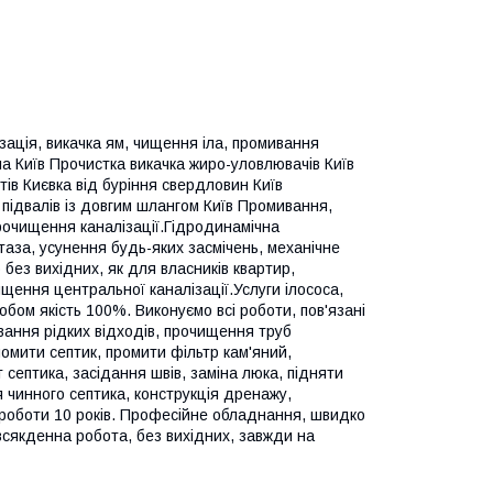
зація, викачка ям, чищення іла, промивання
ла Київ Прочистка викачка жиро-уловлювачів Київ
тів Києвка від буріння свердловин Київ
 підвалів із довгим шлангом Київ Промивання,
рочищення каналізації.Гідродинамічна
таза, усунення будь-яких засмічень, механічне
без вихідних, як для власників квартир,
ищення центральної каналізації.Услуги ілососа,
обом якість 100%. Виконуємо всі роботи, пов'язані
вання рідких відходів, прочищення труб
омити септик, промити фільтр кам'яний,
септика, засідання швів, заміна люка, підняти
я чинного септика, конструкція дренажу,
 роботи 10 років. Професійне обладнання, швидко
всякденна робота, без вихідних, завжди на