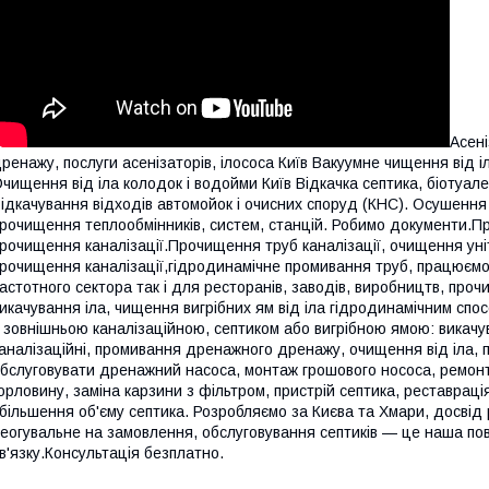
Асені
ренажу, послуги асенізаторів, ілососа Київ Вакуумне чищення від і
чищення від іла колодок і водойми Київ Відкачка септика, біотуале
ідкачування відходів автомойок і очисних споруд (КНС). Осушення
рочищення теплообмінників, систем, станцій. Робимо документи.П
рочищення каналізації.Прочищення труб каналізації, очищення уні
рочищення каналізації,гідродинамічне промивання труб, працюємо 
астотного сектора так і для ресторанів, заводів, виробництв, проч
икачування іла, чищення вигрібних ям від іла гідродинамічним спос
 зовнішньою каналізаційною, септиком або вигрібною ямою: викачу
аналізаційні, промивання дренажного дренажу, очищення від іла, п
бслуговувати дренажний насоса, монтаж грошового нососа, ремонт 
орловину, заміна карзини з фільтром, пристрій септика, реставраці
більшення об'єму септика. Розробляємо за Києва та Хмари, досвід
еогувальне на замовлення, обслуговування септиків — це наша по
в'язку.Консультація безплатно.