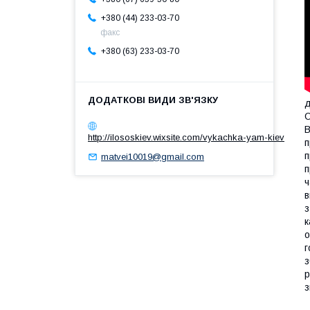
+380 (44) 233-03-70
факс
+380 (63) 233-03-70
д
О
В
http://ilososkiev.wixsite.com/vykachka-yam-kiev
п
п
matvei10019@gmail.com
п
ч
в
з
к
о
г
з
р
з