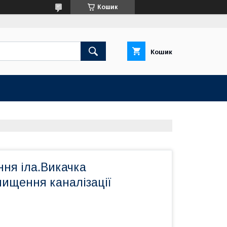
Кошик
Кошик
ння іла.Викачка
чищення каналізації