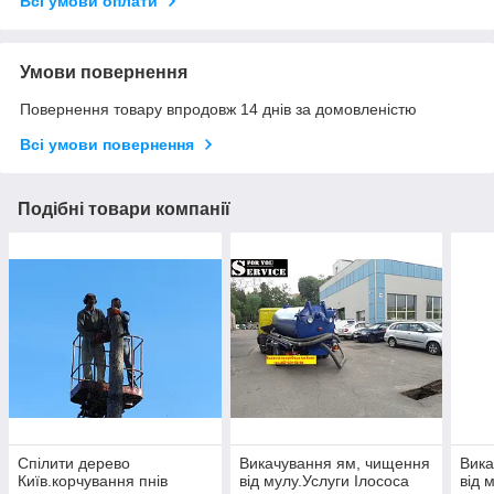
Всі умови оплати
Умови повернення
Повернення товару впродовж 14 днів за домовленістю
Всі умови повернення
Подібні товари компанії
Спілити дерево
Викачування ям, чищення
Вика
Київ.корчування пнів
від мулу.Услуги Ілососа
від 