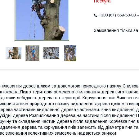
Послуга
+380 (67) 659-50-80
Замовлення тільки з
пілювання дерев цілком за допомогою природного нахилу.Спилюв
втокрана.Якщо територія обмежена спилювання дерев виготовляє
ідтяжки лебідкою. дерева на території. Корчування пнів.Вивезенн
икористанням природного нахилу видалення дерева цілком з вико
ерева частинами видалення дерева частинами. вниз видалення де
усідні дерева Розпилювання дерева на частини після видалення П
ручну та складання частин дерева після видалення Корчевка пня 
идалення дерева та корчування пнів залежить від діаметра пня та п
ас виконання колективних замовлень надаються знижки