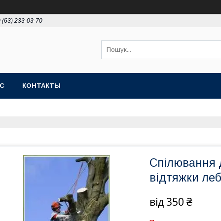
 (63) 233-03-70
АС
КОНТАКТЫ
Спілювання 
відтяжки ле
від
350 ₴