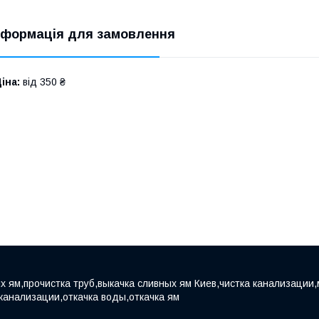
нформація для замовлення
іна:
від 350 ₴
х ям,прочистка труб,выкачка сливных ям Киев,чистка канализации,
 канализации,откачка воды,откачка ям