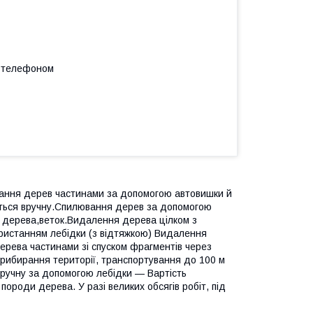
а телефоном
ання дерев частинами за допомогою автовишки й
ться вручну.Спилювання дерев за допомогою
я дерева,веток.Видалення дерева цілком з
ристанням лебідки (з відтяжкою) Видалення
рева частинами зі спуском фрагментів через
рибирання території, транспортування до 100 м
вручну за допомогою лебідки — Вартість
ороди дерева. У разі великих обсягів робіт, під