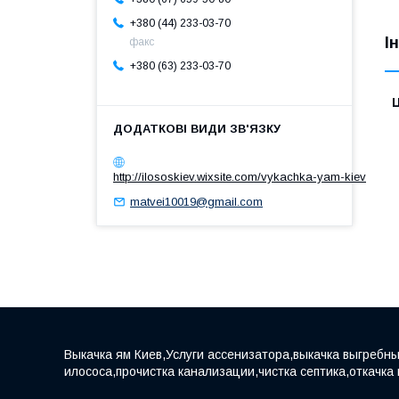
+380 (44) 233-03-70
І
факс
+380 (63) 233-03-70
Ц
http://ilososkiev.wixsite.com/vykachka-yam-kiev
matvei10019@gmail.com
Выкачка ям Киев,Услуги ассенизатора,выкачка выгребны
илососа,прочистка канализации,чистка септика,откачка