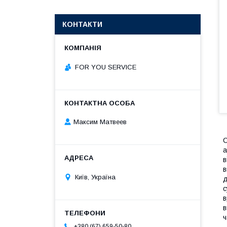
КОНТАКТИ
FOR YOU SERVICE
Максим Матвеев
С
а
в
в
Київ, Україна
д
с
в
в
ч
+380 (67) 659-50-80