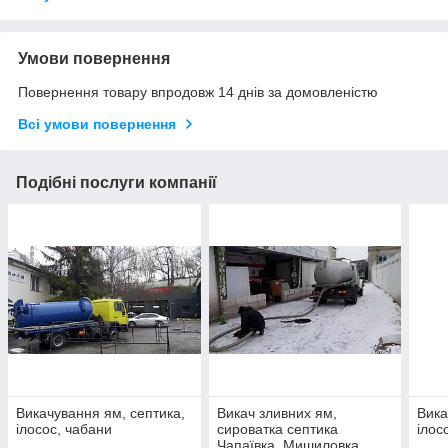
Умови повернення
Повернення товару впродовж 14 днів за домовленістю
Всі умови повернення
Подібні послуги компанії
Викачування ям, септика,
Викач зливних ям,
Вика
ілосос, чабани
сироватка септика
ілос
Чапаївка, Мишиловка,