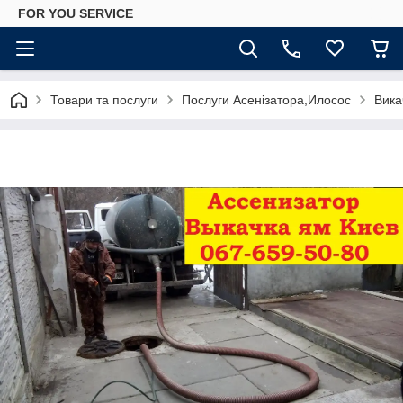
FOR YOU SERVICE
Товари та послуги
Послуги Асенізатора,Илосос
Вика