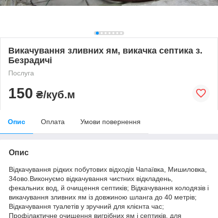
Викачування зливних ям, викачка септика з.
Безрадичі
Послуга
150
₴/куб.м
Опис
Оплата
Умови повернення
Опис
Відкачування рідких побутових відходів Чапаївка, Мишиловка,
34ово.Виконуємо відкачування чистних відкладень,
фекальних вод, й очищення септиків; Відкачування колодязів і
викачування зливних ям із довжиною шланга до 40 метрів;
Відкачування туалетів у зручний для клієнта час;
Профілактичне очищення вигрібних ям і септиків, для