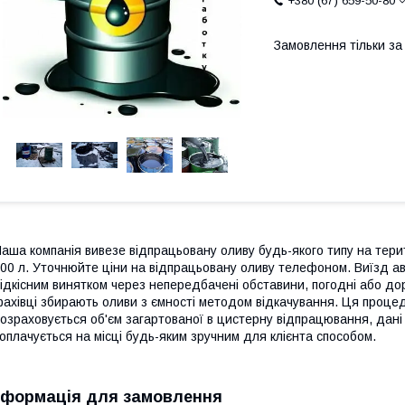
+380 (67) 659-50-80
Замовлення тільки з
аша компанія вивезе відпрацьовану оливу будь-якого типу на терито
00 л. Уточнюйте ціни на відпрацьовану оливу телефоном. Виїзд ав
ідкісним винятком через непередбачені обставини, погодні або до
ахівці збирають оливи з ємності методом відкачування. Ця процед
озраховується об'єм загартованої в цистерну відпрацювання, дані
 оплачується на місці будь-яким зручним для клієнта способом.
нформація для замовлення