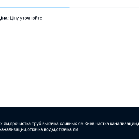
іна:
Ціну уточнюйте
х ям,прочистка труб,выкачка сливных ям Киев,чистка канализации,
 канализации,откачка воды,откачка ям