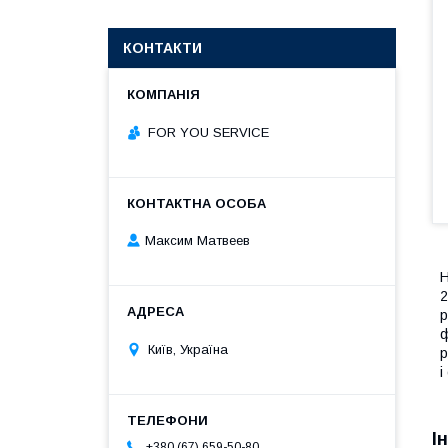
КОНТАКТИ
FOR YOU SERVICE
Максим Матвеев
Н
2
р
ф
Київ, Україна
р
і
І
+380 (67) 659-50-80