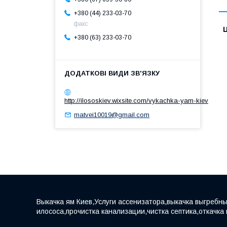
+380 (44) 233-03-70
факс
Ц
+380 (63) 233-03-70
http://ilososkiev.wixsite.com/vykachka-yam-kiev
matvei10019@gmail.com
Выкачка ям Киев,Услуги ассенизатора,выкачка выгребны
илососа,прочистка канализации,чистка септика,откачка