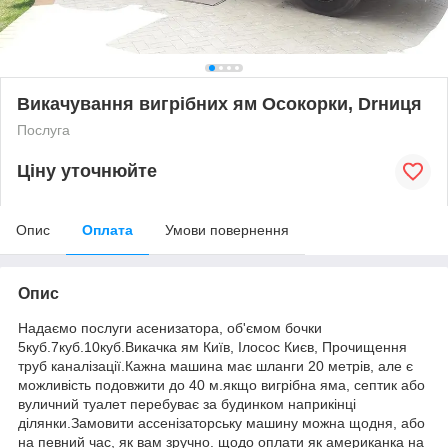
Викачування вигрібних ям Осокорки, Drниця
Послуга
Ціну уточнюйте
Опис
Оплата
Умови повернення
Опис
Надаємо послуги асенизатора, об'ємом бочки
5куб.7куб.10куб.Викачка ям Київ, Ілосос Києв, Прочищення
труб каналізації.Кажна машина має шланги 20 метрів, але є
можливість подовжити до 40 м.якщо вигрібна яма, септик або
вуличний туалет перебуває за будинком наприкінці
ділянки.Замовити ассенізаторську машину можна щодня, або
на певний час, як вам зручно. щодо оплати як американка на