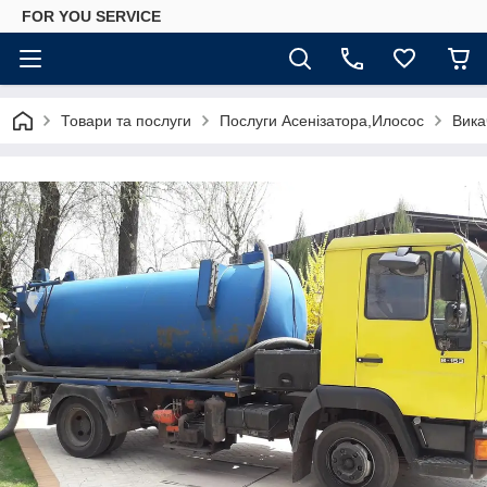
FOR YOU SERVICE
Товари та послуги
Послуги Асенізатора,Илосос
Вика