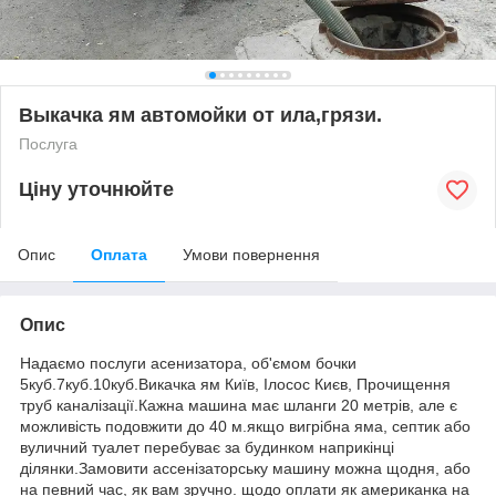
Выкачка ям автомойки от ила,грязи.
Послуга
Ціну уточнюйте
Опис
Оплата
Умови повернення
Опис
Надаємо послуги асенизатора, об'ємом бочки
5куб.7куб.10куб.Викачка ям Київ, Ілосос Києв, Прочищення
труб каналізації.Кажна машина має шланги 20 метрів, але є
можливість подовжити до 40 м.якщо вигрібна яма, септик або
вуличний туалет перебуває за будинком наприкінці
ділянки.Замовити ассенізаторську машину можна щодня, або
на певний час, як вам зручно. щодо оплати як американка на