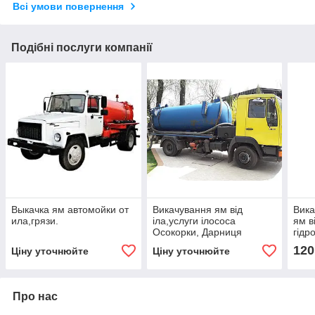
Всі умови повернення
Подібні послуги компанії
Выкачка ям автомойки от
Викачування ям від
Вика
ила,грязи.
іла,услуги ілососа
ям в
Осокорки, Дарниця
гідр
спос
120
Ціну уточнюйте
Ціну уточнюйте
Про нас