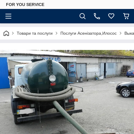
FOR YOU SERVICE
Товари та послуги
Послуги Асенізатора,Илосос
Выка