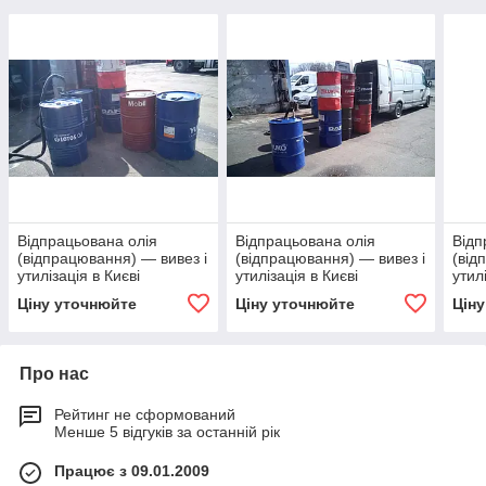
Відпрацьована олія
Відпрацьована олія
Відп
(відпрацювання) — вивез і
(відпрацювання) — вивез і
(від
утилізація в Києві
утилізація в Києві
утил
Ціну уточнюйте
Ціну уточнюйте
Цін
Про нас
Рейтинг не сформований
Менше 5 відгуків за останній рік
Працює з 09.01.2009