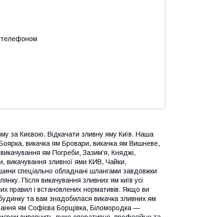
а телефоном
яму за Києвою. Відкачати зливну яму Київ. Наша
м Боярка, викачка ям Бровари, викачка ям Вишневе,
викачування ям Погреби, Зазим'я, Княджі,
и, викачування зливної ями КИВ, Чайки,
машини спеціально обладнані шлангами завдовжки
лянку. Після викачування зливних ям київ усі
них правил і встановлених нормативів. Якщо ви
 будинку та вам знадобилася викачка зливних ям
чування ям Софієва Борщівка, Біломородка —