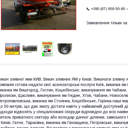
+380 (67) 659-50-80
Замовлення тільки з
икач зливної ями КИВ. Викач зливних ЯМ у Києві. Викачати зливну 
омпанія готова надати свої асенізаторські послуги Київ, викачка я
икачка ям Вишгород, Гостин, Коцюбінське, викачування ям Чабани, 
ролиски, Щасливе, викачування ям Гнідин, Хтов, Чабани, Новоселк
етропавловська, викачка ям Стоянка, Коцюбінське, Горінка наші 
о 50 метрів, що дає змогу дістати навіть у найважчий доступний ді
ідходи відвозять у спеціалізовані споруди відповідно до всіх наяв
итель приватного сектору або володар дачної ділянки, заміського
 Києві, Гатне, Тарасівка, викачка ям Гачокщина, Петровське, вика