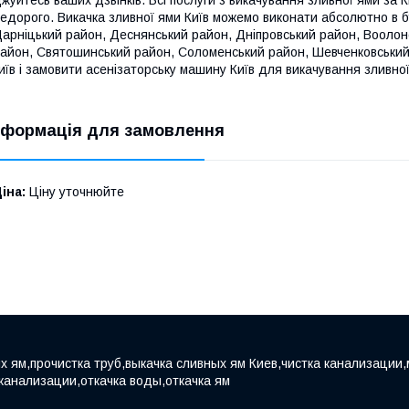
жуйтесь ваших дзвінків. Всі послуги з викачування зливної ями за
едорого. Викачка зливної ями Київ можемо виконати абсолютно в бу
арніцький район, Деснянський район, Дніпровський район, Воолон
айон, Святошинський район, Соломенський район, Шевченковський 
иїв і замовити асенізаторську машину Київ для викачування зливно
нформація для замовлення
іна:
Ціну уточнюйте
х ям,прочистка труб,выкачка сливных ям Киев,чистка канализации,
 канализации,откачка воды,откачка ям