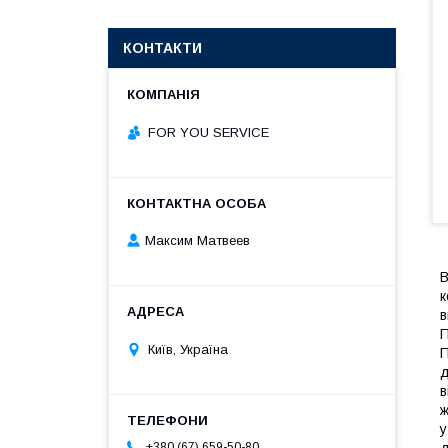
КОНТАКТИ
FOR YOU SERVICE
Максим Матвеев
В
к
в
П
Київ, Україна
П
д
в
ж
у
+380 (67) 659-50-80