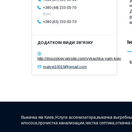
д
н
+380 (44) 233-03-70
Д
факс
р
+380 (63) 233-03-70
к
І
http://ilososkiev.wixsite.com/vykachka-yam-kiev
Ц
matvei10019@gmail.com
Выкачка ям Киев,Услуги ассенизатора,выкачка выгребны
илососа,прочистка канализации,чистка септика,откачка