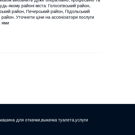
 Києвом виповнить дуже оперативно, професійно та
дь-якому районі міста: Голосеївський район,
ський район, Печерський район, Підольський
район. Уточнети ціни на ассенізатори послуги
ї ями
машина для откачки,выкачка туалета,услуги