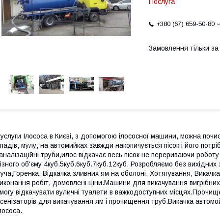
Послуга
+380 (67) 659-50-80
Замовлення тільки з
услуги Ілососа в Києві, з допомогою ілососної машини, можна почист
падів, мулу, на автомийках завжди накопичується пісок і його потр
аналізаційні труби,илос відкачає весь пісок не перериваючи робот
ізного об'єму 4куб.5куб.6куб.7куб.12куб. Розробляємо без вихідни
уча,Горенка, Відкачка зливних ям на оболоні, Хотягування, Викачка
иконання робіт, домовлені ціни.Машини для викачування вигрібних
могу відкачувати вуличні туалети в важкодоступних місцях.Прочищ
сенізаторів для викачування ям і прочищення труб.Викачка автомой
лососа.