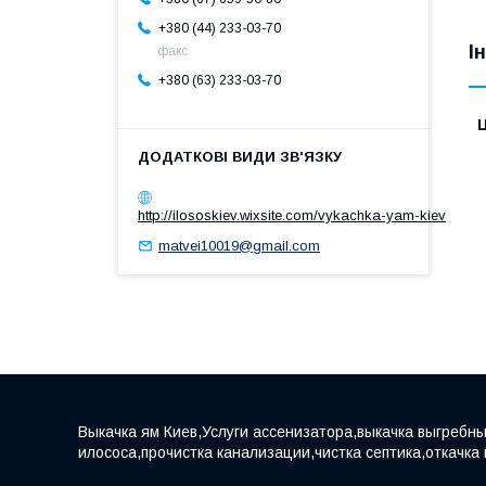
+380 (44) 233-03-70
І
факс
+380 (63) 233-03-70
Ц
http://ilososkiev.wixsite.com/vykachka-yam-kiev
matvei10019@gmail.com
Выкачка ям Киев,Услуги ассенизатора,выкачка выгребны
илососа,прочистка канализации,чистка септика,откачка