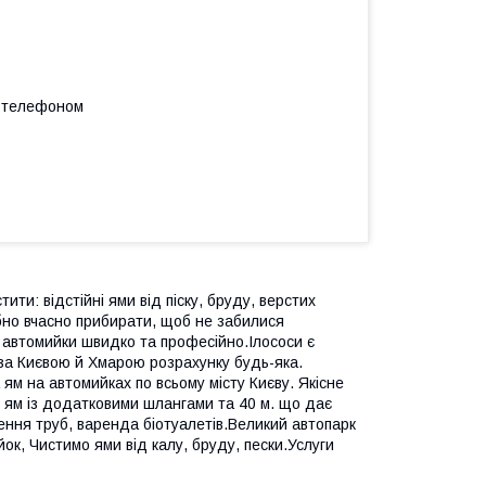
а телефоном
ити: відстійні ями від піску, бруду, верстих
ібно вчасно прибирати, щоб не забилися
у автомийки швидко та професійно.Ілососи є
х за Києвою й Хмарою розрахунку будь-яка.
 ям на автомийках по всьому місту Києву. Якісне
 ям із додатковими шлангами та 40 м. що дає
ення труб, варенда біотуалетів.Великий автопарк
ок, Чистимо ями від калу, бруду, пески.Услуги