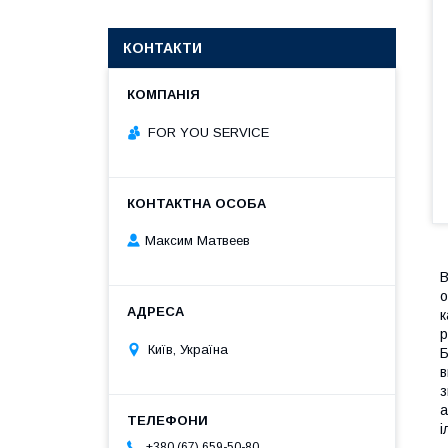
КОНТАКТИ
FOR YOU SERVICE
Максим Матвеев
В
о
к
р
Київ, Україна
Б
в
з
а
і
+380 (67) 659-50-80