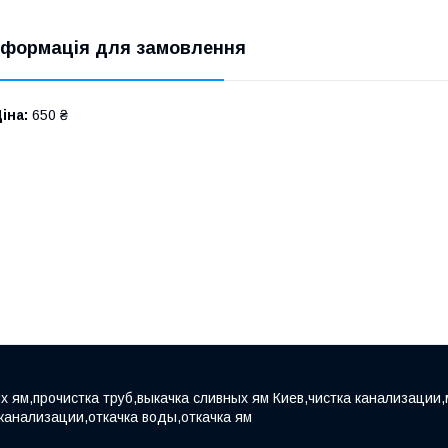
нформація для замовлення
іна:
650 ₴
х ям,прочистка труб,выкачка сливных ям Киев,чистка канализации,
 канализации,откачка воды,откачка ям